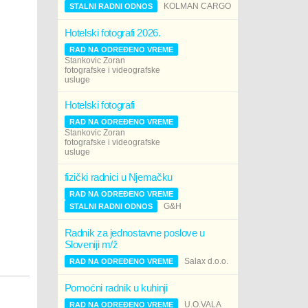
KOLMAN CARGO
STALNI RADNI ODNOS
Hotelski fotografi 2026.
RAD NA ODREĐENO VREME
Stankovic Zoran
fotografske i videografske
usluge
Hotelski fotografi
RAD NA ODREĐENO VREME
Stankovic Zoran
fotografske i videografske
usluge
fizički radnici u Njemačku
RAD NA ODREĐENO VREME
G&H
STALNI RADNI ODNOS
Radnik za jednostavne poslove u
Sloveniji m/ž
Salax d.o.o.
RAD NA ODREĐENO VREME
Pomoćni radnik u kuhinji
U.O.VALA
RAD NA ODREĐENO VREME