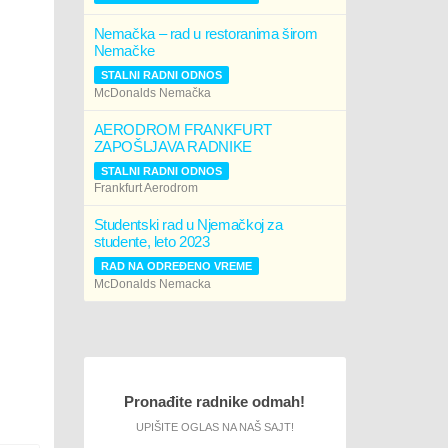
Nemačka – rad u restoranima širom
Nemačke
STALNI RADNI ODNOS
McDonalds Nemačka
AERODROM FRANKFURT
ZAPOŠLJAVA RADNIKE
STALNI RADNI ODNOS
Frankfurt Aerodrom
Studentski rad u Njemačkoj za
studente, leto 2023
RAD NA ODREĐENO VREME
McDonalds Nemacka
Pronađite radnike odmah!
UPIŠITE OGLAS NA NAŠ SAJT!