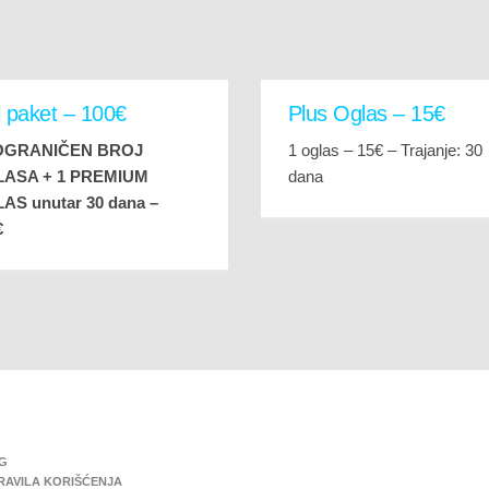
l paket – 100€
Plus Oglas – 15€
OGRANIČEN BROJ
1 oglas – 15€ – Trajanje: 30
ASA + 1 PREMIUM
dana
AS unutar 30 dana –
€
G
PRAVILA KORIŠĆENJA