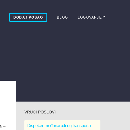
DODAJ POSAO
BLOG
LOGOVANJE
VRUĆI POSLOVI
Dispečer međunarodnog transporta
na –