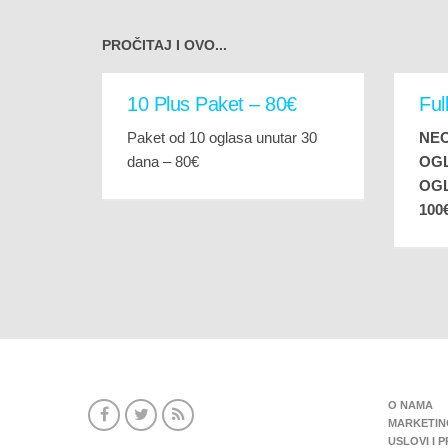
PROČITAJ I OVO...
10 Plus Paket – 80€
Ful
Paket od 10 oglasa unutar 30
NE
dana – 80€
OGL
OGL
100
O NAMA
MARKETIN
USLOVI I 