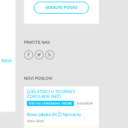
DODAJTE POSAO
PRATITE NAS
0 dana
NOVI POSLOVI
DJELATNICI U TVORNICI
ČOKOLADE (M/Ž)
AdriaWork
RAD NA ODREĐENO VREME
Beraci jabuka (M,Ž) Njemacka
Adria Work