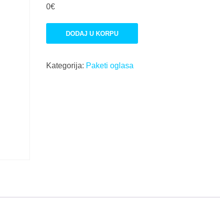
0€
Besplatan
DODAJ U KORPU
oglas
količina
Kategorija:
Paketi oglasa