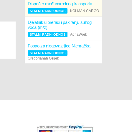
Dispečer međunarodnog transporta
KOLMAN CARGO
STALNI RADNI ODNOS
Djelatnik u preradi i pakiranju suhog
voća (m/ž)
AdriaWork
STALNI RADNI ODNOS
Posao za njegovateljice Njemačka
STALNI RADNI ODNOS
Gregorianah Osijek