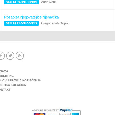
AdriaWork
STALNI RADNI ODNOS
Posao za njegovateljice Njemačka
Gregorianah Osijek
STALNI RADNI ODNOS
 NAMA
ARKETING
LOVI I PRAVILA KORIŠĆENJA
OLITIKA KOLAČIĆA
ONTAKT