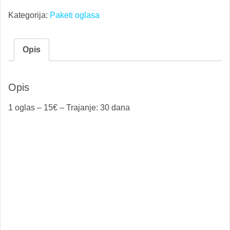
-
Kategorija:
Paketi oglasa
15€
količina
Opis
Opis
1 oglas – 15€ – Trajanje: 30 dana