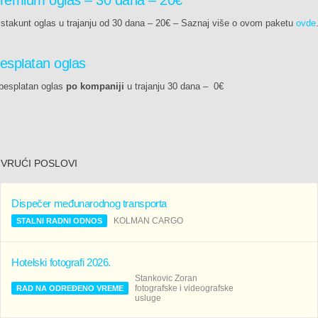
istakunt oglas u trajanju od 30 dana – 20€ – Saznaj više o ovom paketu
ovde
esplatan oglas
besplatan oglas
po kompaniji
u trajanju 30 dana – 0€
VRUĆI POSLOVI
Dispečer međunarodnog transporta
KOLMAN CARGO
STALNI RADNI ODNOS
Hotelski fotografi 2026.
Stankovic Zoran
fotografske i videografske
RAD NA ODREĐENO VREME
usluge