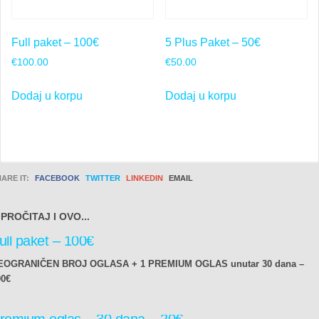
Full paket – 100€
5 Plus Paket – 50€
€
100.00
€
50.00
Dodaj u korpu
Dodaj u korpu
ARE IT:
FACEBOOK
TWITTER
LINKEDIN
EMAIL
PROČITAJ I OVO...
ull paket – 100€
EOGRANIČEN BROJ OGLASA + 1 PREMIUM OGLAS unutar 30 dana –
00€
remium oglas – 30 dana – 20€