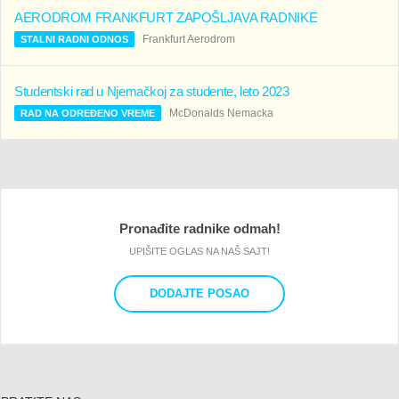
AERODROM FRANKFURT ZAPOŠLJAVA RADNIKE
Frankfurt Aerodrom
STALNI RADNI ODNOS
Studentski rad u Njemačkoj za studente, leto 2023
McDonalds Nemacka
RAD NA ODREĐENO VREME
Pronađite radnike odmah!
UPIŠITE OGLAS NA NAŠ SAJT!
DODAJTE POSAO