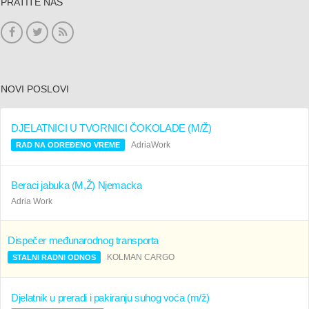
PRATITE NAS
NOVI POSLOVI
DJELATNICI U TVORNICI ČOKOLADE (M/Ž)
AdriaWork
RAD NA ODREĐENO VREME
Beraci jabuka (M,Ž) Njemacka
Adria Work
Dispečer međunarodnog transporta
KOLMAN CARGO
STALNI RADNI ODNOS
Djelatnik u preradi i pakiranju suhog voća (m/ž)