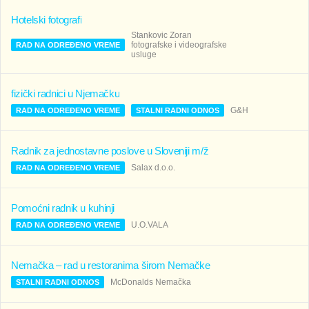
Hotelski fotografi
Stankovic Zoran
fotografske i videografske
RAD NA ODREĐENO VREME
usluge
fizički radnici u Njemačku
G&H
RAD NA ODREĐENO VREME
STALNI RADNI ODNOS
Radnik za jednostavne poslove u Sloveniji m/ž
Salax d.o.o.
RAD NA ODREĐENO VREME
Pomoćni radnik u kuhinji
U.O.VALA
RAD NA ODREĐENO VREME
Nemačka – rad u restoranima širom Nemačke
McDonalds Nemačka
STALNI RADNI ODNOS