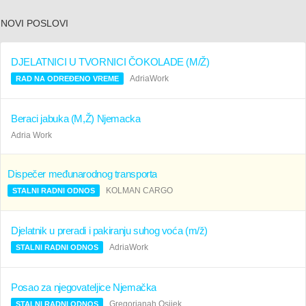
NOVI POSLOVI
DJELATNICI U TVORNICI ČOKOLADE (M/Ž)
AdriaWork
RAD NA ODREĐENO VREME
Beraci jabuka (M,Ž) Njemacka
Adria Work
Dispečer međunarodnog transporta
KOLMAN CARGO
STALNI RADNI ODNOS
Djelatnik u preradi i pakiranju suhog voća (m/ž)
AdriaWork
STALNI RADNI ODNOS
Posao za njegovateljice Njemačka
Gregorianah Osijek
STALNI RADNI ODNOS