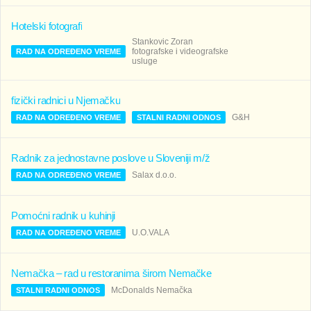
Hotelski fotografi
Stankovic Zoran
fotografske i videografske
RAD NA ODREĐENO VREME
usluge
fizički radnici u Njemačku
G&H
RAD NA ODREĐENO VREME
STALNI RADNI ODNOS
Radnik za jednostavne poslove u Sloveniji m/ž
Salax d.o.o.
RAD NA ODREĐENO VREME
Pomoćni radnik u kuhinji
U.O.VALA
RAD NA ODREĐENO VREME
Nemačka – rad u restoranima širom Nemačke
McDonalds Nemačka
STALNI RADNI ODNOS