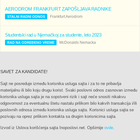
AERODROM FRANKFURT ZAPOŠLJAVA RADNIKE
Frankfurt Aerodrom
STALNI RADNI ODNOS
Studentski rad u Njemačkoj za studente, leto 2023
McDonalds Nemacka
RAD NA ODREĐENO VREME
SAVET ZA KANDIDATE!
Sajt ne posreduje između korisnika usluga sajta i za to ne pribavlja
materijalnu ili bilo koju drugu korist. Svaki poslovni odnos zasnovan između
korisnika usluga sajta je na sopstveni rizik i sajt neće snositi nikakvu
odgovornost za eventualnu štetu nastalu prilikom bilo kakvih transakcija i/ili
poslovnih odnosa između korisnika usluga sajta. Korisnici usluga sajta se
pozivaju na oprez prilikom kontakta sa drugim korisnicima sajta.
Izvod iz Uslova korišćenja sajta Inoposlovi.net. Opširnije
ovde
.