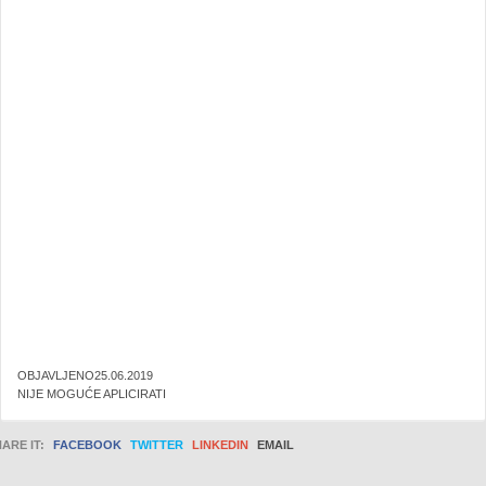
OBJAVLJENO25.06.2019
NIJE MOGUĆE APLICIRATI
ARE IT:
FACEBOOK
TWITTER
LINKEDIN
EMAIL