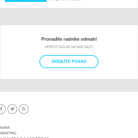
Pronađite radnike odmah!
UPIŠITE OGLAS NA NAŠ SAJT!
DODAJTE POSAO
 NAMA
ARKETING