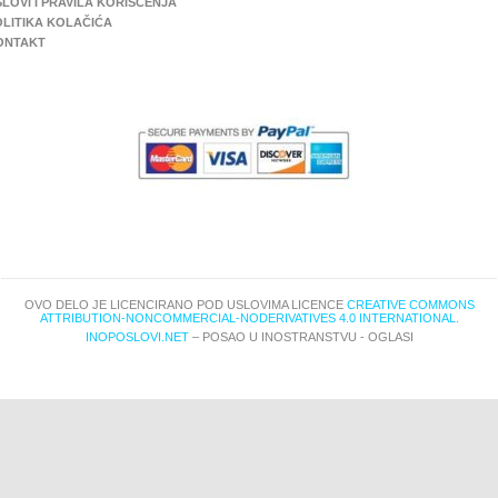
LOVI I PRAVILA KORIŠĆENJA
OLITIKA KOLAČIĆA
ONTAKT
OVO DELO JE LICENCIRANO POD USLOVIMA LICENCE
CREATIVE COMMONS
ATTRIBUTION-NONCOMMERCIAL-NODERIVATIVES 4.0 INTERNATIONAL.
INOPOSLOVI.NET
– POSAO U INOSTRANSTVU - OGLASI