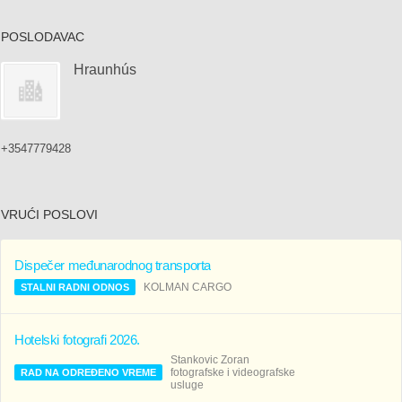
POSLODAVAC
Hraunhús
+3547779428
VRUĆI POSLOVI
Dispečer međunarodnog transporta
KOLMAN CARGO
STALNI RADNI ODNOS
Hotelski fotografi 2026.
Stankovic Zoran
fotografske i videografske
RAD NA ODREĐENO VREME
usluge