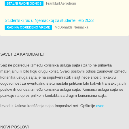
Frankfurt Aerodrom
STALNI RADNI ODNOS
Studentski rad u Njemačkoj za studente, leto 2023
McDonalds Nemacka
RAD NA ODREĐENO VREME
SAVET ZA KANDIDATE!
Sajt ne posreduje između korisnika usluga sajta i za to ne pribavlja
materijalnu ili bilo koju drugu korist. Svaki poslovni odnos zasnovan između
korisnika usluga sajta je na sopstveni rizik i sajt neće snositi nikakvu
odgovornost za eventualnu štetu nastalu prilikom bilo kakvih transakcija i/ili
poslovnih odnosa između korisnika usluga sajta. Korisnici usluga sajta se
pozivaju na oprez prilikom kontakta sa drugim korisnicima sajta.
Izvod iz Uslova korišćenja sajta Inoposlovi.net. Opširnije
ovde
.
NOVI POSLOVI