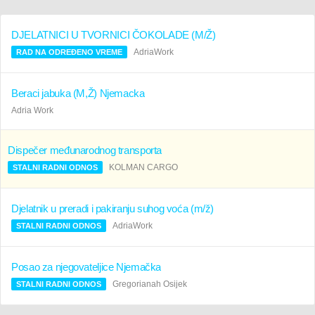
DJELATNICI U TVORNICI ČOKOLADE (M/Ž)
AdriaWork
RAD NA ODREĐENO VREME
Beraci jabuka (M,Ž) Njemacka
Adria Work
Dispečer međunarodnog transporta
KOLMAN CARGO
STALNI RADNI ODNOS
Djelatnik u preradi i pakiranju suhog voća (m/ž)
AdriaWork
STALNI RADNI ODNOS
Posao za njegovateljice Njemačka
Gregorianah Osijek
STALNI RADNI ODNOS