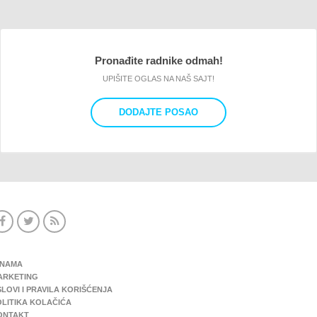
Pronađite radnike odmah!
UPIŠITE OGLAS NA NAŠ SAJT!
DODAJTE POSAO
 NAMA
ARKETING
LOVI I PRAVILA KORIŠĆENJA
OLITIKA KOLAČIĆA
ONTAKT