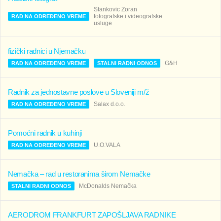
Stankovic Zoran
fotografske i videografske
RAD NA ODREĐENO VREME
usluge
fizički radnici u Njemačku
G&H
RAD NA ODREĐENO VREME
STALNI RADNI ODNOS
Radnik za jednostavne poslove u Sloveniji m/ž
Salax d.o.o.
RAD NA ODREĐENO VREME
Pomoćni radnik u kuhinji
U.O.VALA
RAD NA ODREĐENO VREME
Nemačka – rad u restoranima širom Nemačke
McDonalds Nemačka
STALNI RADNI ODNOS
AERODROM FRANKFURT ZAPOŠLJAVA RADNIKE