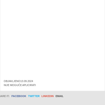
OBJAVLJENO13.09.2024
NIJE MOGUĆE APLICIRATI
ARE IT:
FACEBOOK
TWITTER
LINKEDIN
EMAIL