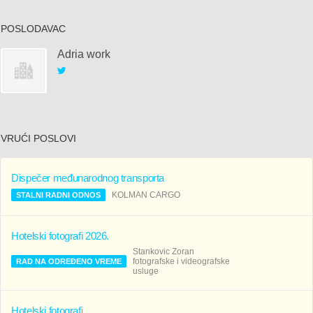
POSLODAVAC
Adria work
Rok
za
prijavu
VRUĆI POSLOVI
Dispečer međunarodnog transporta
KOLMAN CARGO
STALNI RADNI ODNOS
Hotelski fotografi 2026.
Stankovic Zoran
fotografske i videografske
RAD NA ODREĐENO VREME
usluge
Hotelski fotografi