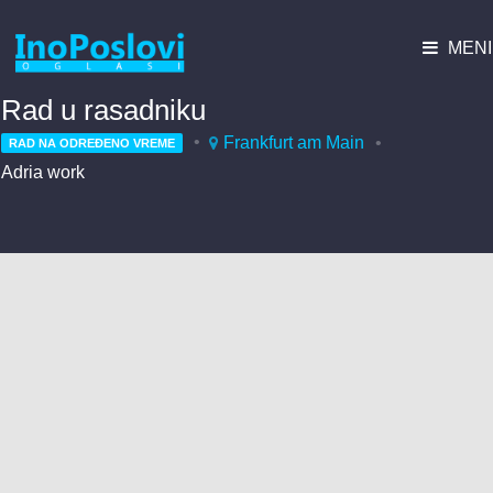
MENI
Rad u rasadniku
Frankfurt am Main
RAD NA ODREĐENO VREME
Adria work