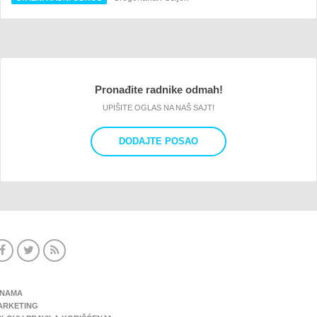
Pronađite radnike odmah!
UPIŠITE OGLAS NA NAŠ SAJT!
DODAJTE POSAO
 NAMA
ARKETING