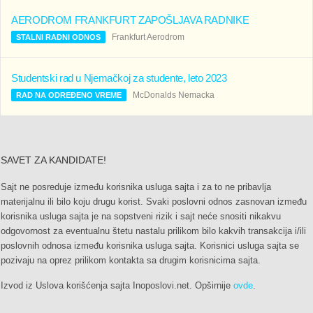
AERODROM FRANKFURT ZAPOŠLJAVA RADNIKE
Frankfurt Aerodrom
STALNI RADNI ODNOS
Studentski rad u Njemačkoj za studente, leto 2023
McDonalds Nemacka
RAD NA ODREĐENO VREME
SAVET ZA KANDIDATE!
Sajt ne posreduje između korisnika usluga sajta i za to ne pribavlja
materijalnu ili bilo koju drugu korist. Svaki poslovni odnos zasnovan između
korisnika usluga sajta je na sopstveni rizik i sajt neće snositi nikakvu
odgovornost za eventualnu štetu nastalu prilikom bilo kakvih transakcija i/ili
poslovnih odnosa između korisnika usluga sajta. Korisnici usluga sajta se
pozivaju na oprez prilikom kontakta sa drugim korisnicima sajta.
Izvod iz Uslova korišćenja sajta Inoposlovi.net. Opširnije
ovde
.