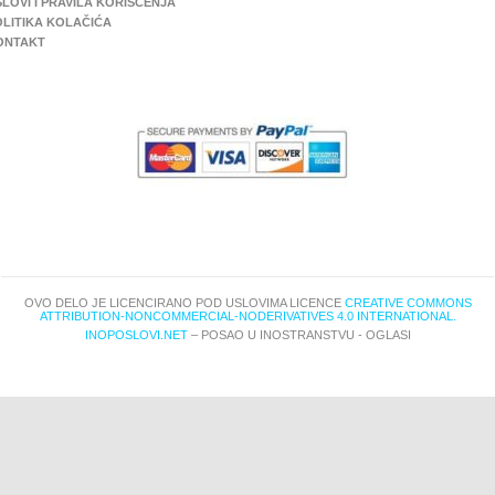
LOVI I PRAVILA KORIŠĆENJA
OLITIKA KOLAČIĆA
ONTAKT
OVO DELO JE LICENCIRANO POD USLOVIMA LICENCE
CREATIVE COMMONS
ATTRIBUTION-NONCOMMERCIAL-NODERIVATIVES 4.0 INTERNATIONAL.
INOPOSLOVI.NET
– POSAO U INOSTRANSTVU - OGLASI