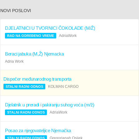
NOVI POSLOVI
DJELATNICI U TVORNICI ČOKOLADE (M/Ž)
AdriaWork
RAD NA ODREĐENO VREME
Beraci jabuka (M,Ž) Njemacka
Adria Work
Dispečer međunarodnog transporta
KOLMAN CARGO
STALNI RADNI ODNOS
Djelatnik u preradi i pakiranju suhog voća (m/ž)
AdriaWork
STALNI RADNI ODNOS
Posao za njegovateljice Njemačka
Gregorianah Osijek
STALNI RADNI ODNOS