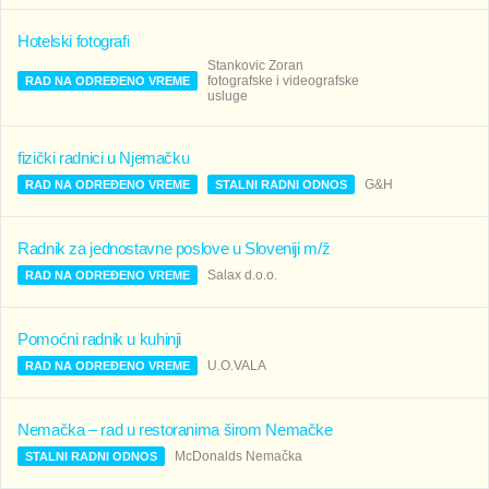
Hotelski fotografi
Stankovic Zoran
fotografske i videografske
RAD NA ODREĐENO VREME
usluge
fizički radnici u Njemačku
G&H
RAD NA ODREĐENO VREME
STALNI RADNI ODNOS
Radnik za jednostavne poslove u Sloveniji m/ž
Salax d.o.o.
RAD NA ODREĐENO VREME
Pomoćni radnik u kuhinji
U.O.VALA
RAD NA ODREĐENO VREME
Nemačka – rad u restoranima širom Nemačke
McDonalds Nemačka
STALNI RADNI ODNOS