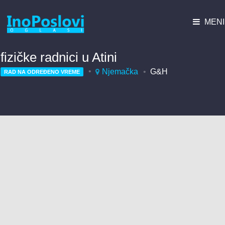
MENI
fizičke radnici u Atini
Njemačka
G&H
RAD NA ODREĐENO VREME