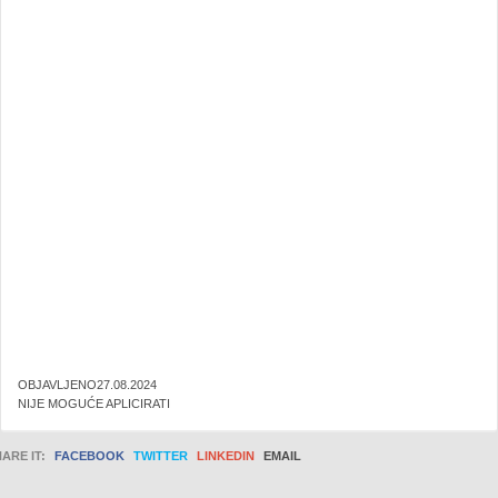
OBJAVLJENO27.08.2024
NIJE MOGUĆE APLICIRATI
ARE IT:
FACEBOOK
TWITTER
LINKEDIN
EMAIL