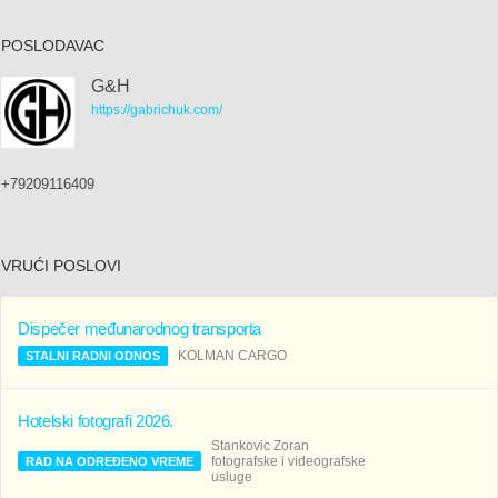
POSLODAVAC
G&H
https://gabrichuk.com/
+79209116409
VRUĆI POSLOVI
Dispečer međunarodnog transporta
KOLMAN CARGO
STALNI RADNI ODNOS
Hotelski fotografi 2026.
Stankovic Zoran
fotografske i videografske
RAD NA ODREĐENO VREME
usluge