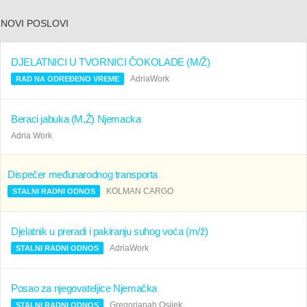
NOVI POSLOVI
DJELATNICI U TVORNICI ČOKOLADE (M/Ž)
AdriaWork
RAD NA ODREĐENO VREME
Beraci jabuka (M,Ž) Njemacka
Adria Work
Dispečer međunarodnog transporta
KOLMAN CARGO
STALNI RADNI ODNOS
Djelatnik u preradi i pakiranju suhog voća (m/ž)
AdriaWork
STALNI RADNI ODNOS
Posao za njegovateljice Njemačka
Gregorianah Osijek
STALNI RADNI ODNOS