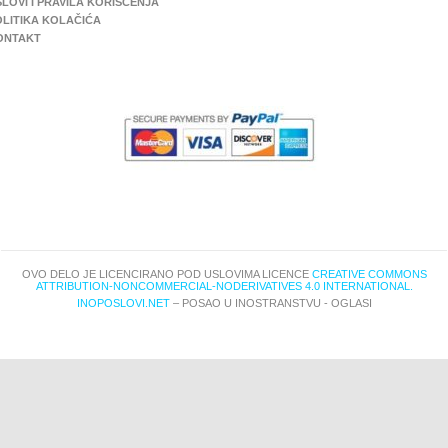
LOVI I PRAVILA KORIŠĆENJA
OLITIKA KOLAČIĆA
ONTAKT
OVO DELO JE LICENCIRANO POD USLOVIMA LICENCE
CREATIVE COMMONS
ATTRIBUTION-NONCOMMERCIAL-NODERIVATIVES 4.0 INTERNATIONAL.
INOPOSLOVI.NET
– POSAO U INOSTRANSTVU - OGLASI