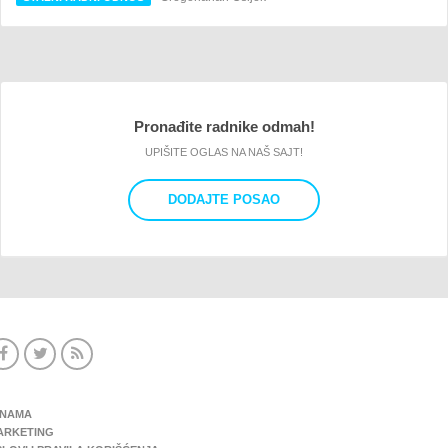
Pronađite radnike odmah!
UPIŠITE OGLAS NA NAŠ SAJT!
DODAJTE POSAO
 NAMA
ARKETING