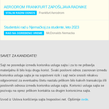
AERODROM FRANKFURT ZAPOŠLJAVA RADNIKE
Frankfurt Aerodrom
STALNI RADNI ODNOS
Studentski rad u Njemačkoj za studente, leto 2023
McDonalds Nemacka
RAD NA ODREĐENO VREME
SAVET ZA KANDIDATE!
Sajt ne posreduje između korisnika usluga sajta i za to ne pribavlja
materijalnu ili bilo koju drugu korist. Svaki poslovni odnos zasnovan između
korisnika usluga sajta je na sopstveni rizik i sajt neće snositi nikakvu
odgovornost za eventualnu štetu nastalu prilikom bilo kakvih transakcija i/ili
poslovnih odnosa između korisnika usluga sajta. Korisnici usluga sajta se
pozivaju na oprez prilikom kontakta sa drugim korisnicima sajta.
Izvod iz Uslova korišćenja sajta Inoposlovi.net. Opširnije
ovde
.