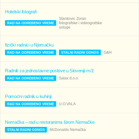
Hotelski fotografi
Stankovic Zoran
fotografske i videografske
RAD NA ODREĐENO VREME
usluge
fizički radnici u Njemačku
G&H
RAD NA ODREĐENO VREME
STALNI RADNI ODNOS
Radnik za jednostavne poslove u Sloveniji m/ž
Salax d.o.o.
RAD NA ODREĐENO VREME
Pomoćni radnik u kuhinji
U.O.VALA
RAD NA ODREĐENO VREME
Nemačka – rad u restoranima širom Nemačke
McDonalds Nemačka
STALNI RADNI ODNOS