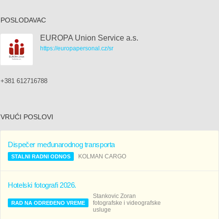
POSLODAVAC
EUROPA Union Service a.s.
https://europapersonal.cz/sr
+381 612716788
VRUĆI POSLOVI
Dispečer međunarodnog transporta
KOLMAN CARGO
STALNI RADNI ODNOS
Hotelski fotografi 2026.
Stankovic Zoran
fotografske i videografske
RAD NA ODREĐENO VREME
usluge