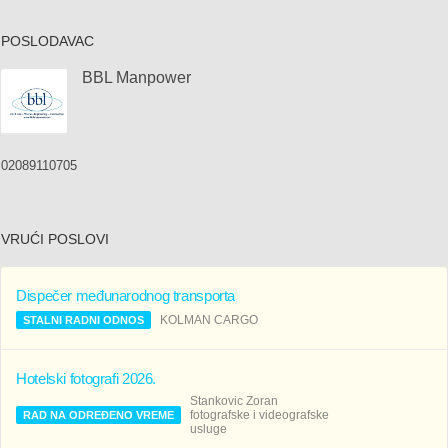
POSLODAVAC
BBL Manpower
02089110705
VRUĆI POSLOVI
Dispečer međunarodnog transporta
KOLMAN CARGO
STALNI RADNI ODNOS
Hotelski fotografi 2026.
Stankovic Zoran
fotografske i videografske
RAD NA ODREĐENO VREME
usluge