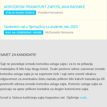
AERODROM FRANKFURT ZAPOŠLJAVA RADNIKE
Frankfurt Aerodrom
STALNI RADNI ODNOS
Studentski rad u Njemačkoj za studente, leto 2023
McDonalds Nemacka
RAD NA ODREĐENO VREME
SAVET ZA KANDIDATE!
Sajt ne posreduje između korisnika usluga sajta i za to ne pribavlja
materijalnu ili bilo koju drugu korist. Svaki poslovni odnos zasnovan između
korisnika usluga sajta je na sopstveni rizik i sajt neće snositi nikakvu
odgovornost za eventualnu štetu nastalu prilikom bilo kakvih transakcija i/ili
poslovnih odnosa između korisnika usluga sajta. Korisnici usluga sajta se
pozivaju na oprez prilikom kontakta sa drugim korisnicima sajta.
Izvod iz Uslova korišćenja sajta Inoposlovi.net. Opširnije
ovde
.