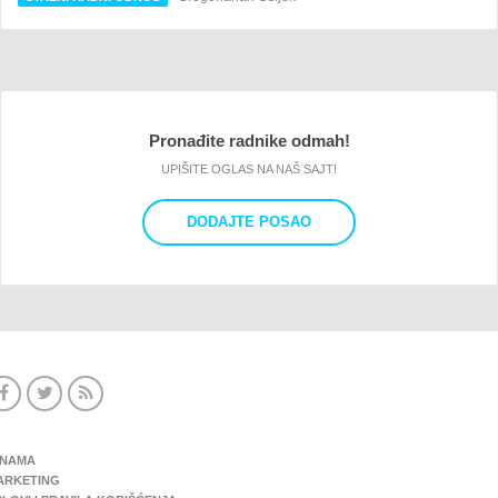
Pronađite radnike odmah!
UPIŠITE OGLAS NA NAŠ SAJT!
DODAJTE POSAO
 NAMA
ARKETING