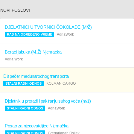
NOVI POSLOVI
DJELATNICI U TVORNICI ČOKOLADE (M/Ž)
AdriaWork
RAD NA ODREĐENO VREME
Beraci jabuka (M,Ž) Njemacka
Adria Work
Dispečer međunarodnog transporta
KOLMAN CARGO
STALNI RADNI ODNOS
Djelatnik u preradi i pakiranju suhog voća (m/ž)
AdriaWork
STALNI RADNI ODNOS
Posao za njegovateljice Njemačka
Gregorianah Osijek
STALNI RADNI ODNOS