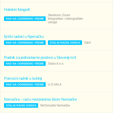
Hotelski fotografi
Stankovic Zoran
fotografske i videografske
RAD NA ODREĐENO VREME
usluge
fizički radnici u Njemačku
G&H
RAD NA ODREĐENO VREME
STALNI RADNI ODNOS
Radnik za jednostavne poslove u Sloveniji m/ž
Salax d.o.o.
RAD NA ODREĐENO VREME
Pomoćni radnik u kuhinji
U.O.VALA
RAD NA ODREĐENO VREME
Nemačka – rad u restoranima širom Nemačke
McDonalds Nemačka
STALNI RADNI ODNOS