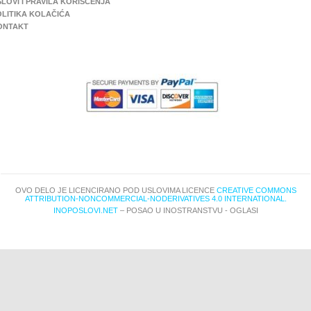
LOVI I PRAVILA KORIŠĆENJA
OLITIKA KOLAČIĆA
ONTAKT
OVO DELO JE LICENCIRANO POD USLOVIMA LICENCE
CREATIVE COMMONS
ATTRIBUTION-NONCOMMERCIAL-NODERIVATIVES 4.0 INTERNATIONAL.
INOPOSLOVI.NET
– POSAO U INOSTRANSTVU - OGLASI