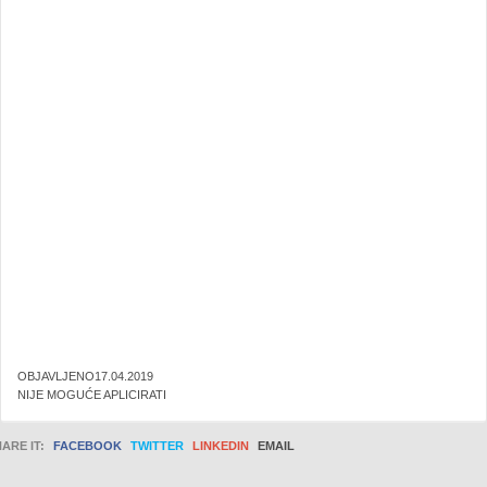
OBJAVLJENO17.04.2019
NIJE MOGUĆE APLICIRATI
ARE IT:
FACEBOOK
TWITTER
LINKEDIN
EMAIL