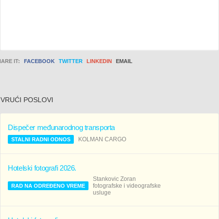
ARE IT:
FACEBOOK
TWITTER
LINKEDIN
EMAIL
VRUĆI POSLOVI
Dispečer međunarodnog transporta
KOLMAN CARGO
STALNI RADNI ODNOS
Hotelski fotografi 2026.
Stankovic Zoran
fotografske i videografske
RAD NA ODREĐENO VREME
usluge