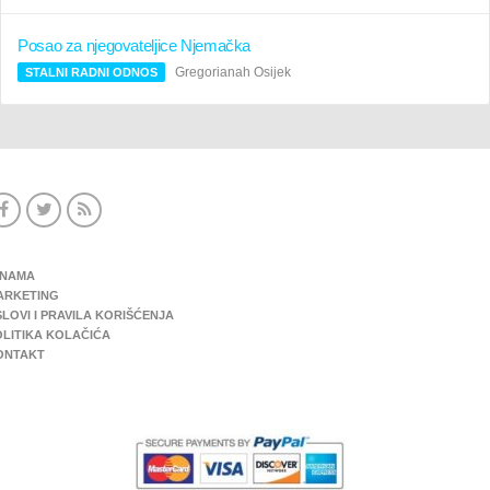
Posao za njegovateljice Njemačka
Gregorianah Osijek
STALNI RADNI ODNOS
 NAMA
ARKETING
LOVI I PRAVILA KORIŠĆENJA
OLITIKA KOLAČIĆA
ONTAKT