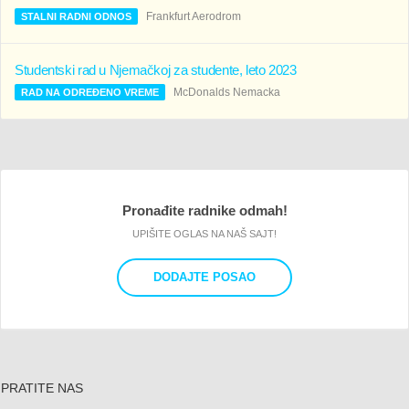
Frankfurt Aerodrom
STALNI RADNI ODNOS
Studentski rad u Njemačkoj za studente, leto 2023
McDonalds Nemacka
RAD NA ODREĐENO VREME
Pronađite radnike odmah!
UPIŠITE OGLAS NA NAŠ SAJT!
DODAJTE POSAO
PRATITE NAS