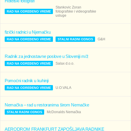
Hotelski fotografi
Stankovic Zoran
fotografske i videografske
RAD NA ODREĐENO VREME
usluge
fizički radnici u Njemačku
G&H
RAD NA ODREĐENO VREME
STALNI RADNI ODNOS
Radnik za jednostavne poslove u Sloveniji m/ž
Salax d.o.o.
RAD NA ODREĐENO VREME
Pomoćni radnik u kuhinji
U.O.VALA
RAD NA ODREĐENO VREME
Nemačka – rad u restoranima širom Nemačke
McDonalds Nemačka
STALNI RADNI ODNOS
AERODROM FRANKFURT ZAPOŠLJAVA RADNIKE