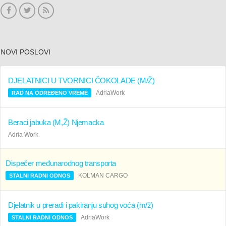
NOVI POSLOVI
DJELATNICI U TVORNICI ČOKOLADE (M/Ž)
AdriaWork
RAD NA ODREĐENO VREME
Beraci jabuka (M,Ž) Njemacka
Adria Work
Dispečer međunarodnog transporta
KOLMAN CARGO
STALNI RADNI ODNOS
Djelatnik u preradi i pakiranju suhog voća (m/ž)
AdriaWork
STALNI RADNI ODNOS