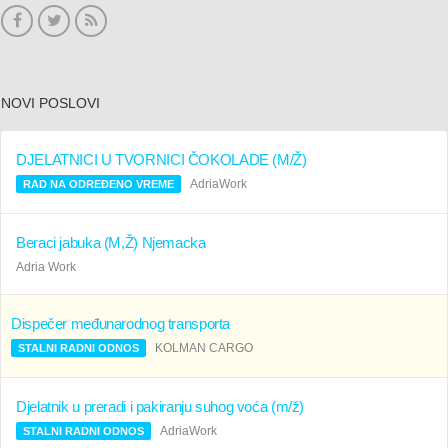
NOVI POSLOVI
DJELATNICI U TVORNICI ČOKOLADE (M/Ž)
AdriaWork
RAD NA ODREĐENO VREME
Beraci jabuka (M,Ž) Njemacka
Adria Work
Dispečer međunarodnog transporta
KOLMAN CARGO
STALNI RADNI ODNOS
Djelatnik u preradi i pakiranju suhog voća (m/ž)
AdriaWork
STALNI RADNI ODNOS