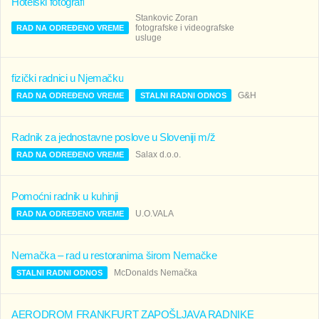
Hotelski fotografi
Stankovic Zoran
fotografske i videografske
RAD NA ODREĐENO VREME
usluge
fizički radnici u Njemačku
G&H
RAD NA ODREĐENO VREME
STALNI RADNI ODNOS
Radnik za jednostavne poslove u Sloveniji m/ž
Salax d.o.o.
RAD NA ODREĐENO VREME
Pomoćni radnik u kuhinji
U.O.VALA
RAD NA ODREĐENO VREME
Nemačka – rad u restoranima širom Nemačke
McDonalds Nemačka
STALNI RADNI ODNOS
AERODROM FRANKFURT ZAPOŠLJAVA RADNIKE