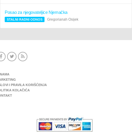
Posao za njegovateljice Njemačka
Gregorianah Osijek
STALNI RADNI ODNOS
 NAMA
ARKETING
LOVI I PRAVILA KORIŠĆENJA
OLITIKA KOLAČIĆA
ONTAKT