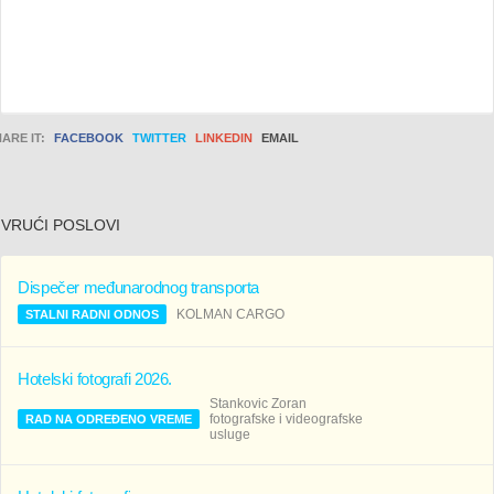
ARE IT:
FACEBOOK
TWITTER
LINKEDIN
EMAIL
VRUĆI POSLOVI
Dispečer međunarodnog transporta
KOLMAN CARGO
STALNI RADNI ODNOS
Hotelski fotografi 2026.
Stankovic Zoran
fotografske i videografske
RAD NA ODREĐENO VREME
usluge