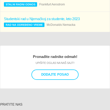
Frankfurt Aerodrom
STALNI RADNI ODNOS
Studentski rad u Njemačkoj za studente, leto 2023
McDonalds Nemacka
RAD NA ODREĐENO VREME
Pronađite radnike odmah!
UPIŠITE OGLAS NA NAŠ SAJT!
DODAJTE POSAO
PRATITE NAS