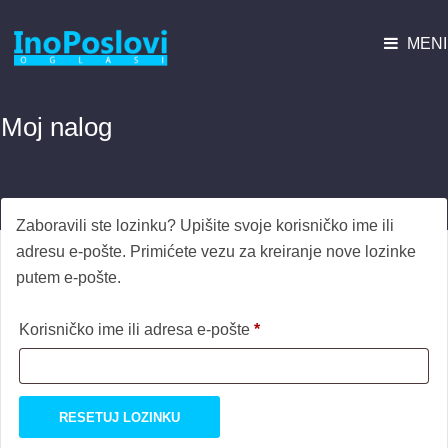
MENI
Moj nalog
Zaboravili ste lozinku? Upišite svoje korisničko ime ili
adresu e-pošte. Primićete vezu za kreiranje nove lozinke
putem e-pošte.
Obavezno
Korisničko ime ili adresa e-pošte
*
RESETUJ LOZINKU