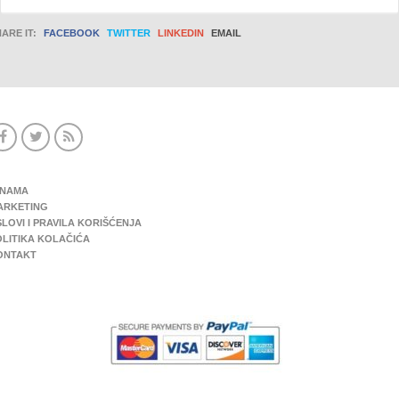
ARE IT:
FACEBOOK
TWITTER
LINKEDIN
EMAIL
 NAMA
ARKETING
LOVI I PRAVILA KORIŠĆENJA
OLITIKA KOLAČIĆA
ONTAKT