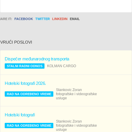
ARE IT:
FACEBOOK
TWITTER
LINKEDIN
EMAIL
VRUĆI POSLOVI
Dispečer međunarodnog transporta
KOLMAN CARGO
STALNI RADNI ODNOS
Hotelski fotografi 2026.
Stankovic Zoran
fotografske i videografske
RAD NA ODREĐENO VREME
usluge
Hotelski fotografi
Stankovic Zoran
fotografske i videografske
RAD NA ODREĐENO VREME
usluge