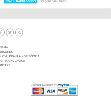
Gregorianah Osijek
STALNI RADNI ODNOS
 NAMA
ARKETING
LOVI I PRAVILA KORIŠĆENJA
OLITIKA KOLAČIĆA
ONTAKT