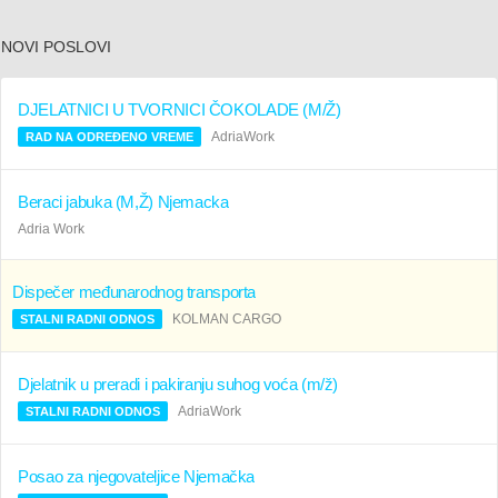
NOVI POSLOVI
DJELATNICI U TVORNICI ČOKOLADE (M/Ž)
AdriaWork
RAD NA ODREĐENO VREME
Beraci jabuka (M,Ž) Njemacka
Adria Work
Dispečer međunarodnog transporta
KOLMAN CARGO
STALNI RADNI ODNOS
Djelatnik u preradi i pakiranju suhog voća (m/ž)
AdriaWork
STALNI RADNI ODNOS
Posao za njegovateljice Njemačka