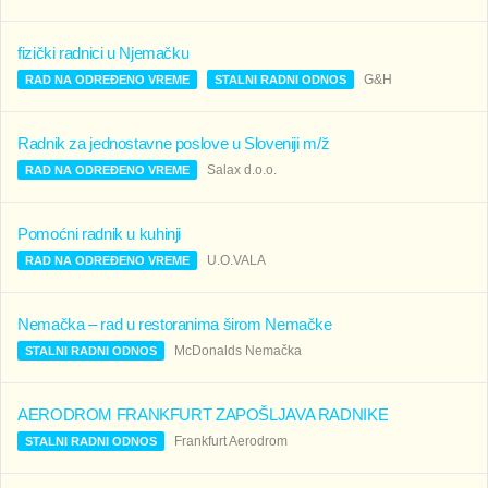
fizički radnici u Njemačku
G&H
RAD NA ODREĐENO VREME
STALNI RADNI ODNOS
Radnik za jednostavne poslove u Sloveniji m/ž
Salax d.o.o.
RAD NA ODREĐENO VREME
Pomoćni radnik u kuhinji
U.O.VALA
RAD NA ODREĐENO VREME
Nemačka – rad u restoranima širom Nemačke
McDonalds Nemačka
STALNI RADNI ODNOS
AERODROM FRANKFURT ZAPOŠLJAVA RADNIKE
Frankfurt Aerodrom
STALNI RADNI ODNOS