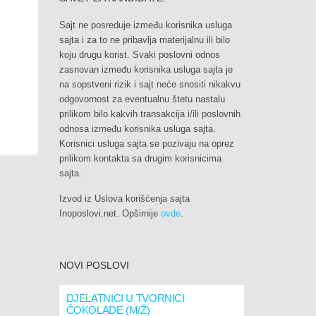
Sajt ne posreduje između korisnika usluga
sajta i za to ne pribavlja materijalnu ili bilo
koju drugu korist. Svaki poslovni odnos
zasnovan između korisnika usluga sajta je
na sopstveni rizik i sajt neće snositi nikakvu
odgovornost za eventualnu štetu nastalu
prilikom bilo kakvih transakcija i/ili poslovnih
odnosa između korisnika usluga sajta.
Korisnici usluga sajta se pozivaju na oprez
prilikom kontakta sa drugim korisnicima
sajta.
Izvod iz Uslova korišćenja sajta
Inoposlovi.net. Opširnije
ovde
.
NOVI POSLOVI
DJELATNICI U TVORNICI
ČOKOLADE (M/Ž)