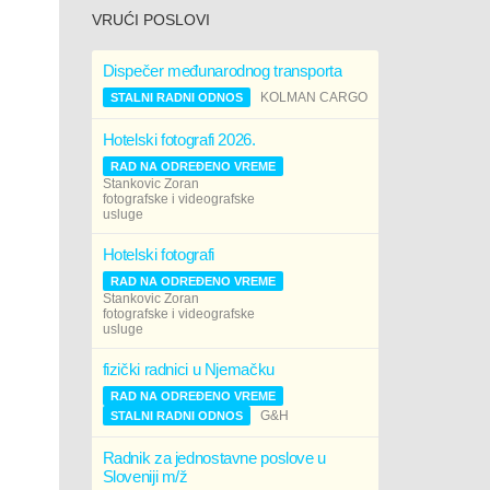
VRUĆI POSLOVI
Dispečer međunarodnog transporta
KOLMAN CARGO
STALNI RADNI ODNOS
Hotelski fotografi 2026.
RAD NA ODREĐENO VREME
Stankovic Zoran
fotografske i videografske
usluge
Hotelski fotografi
RAD NA ODREĐENO VREME
Stankovic Zoran
fotografske i videografske
usluge
fizički radnici u Njemačku
RAD NA ODREĐENO VREME
G&H
STALNI RADNI ODNOS
Radnik za jednostavne poslove u
Sloveniji m/ž