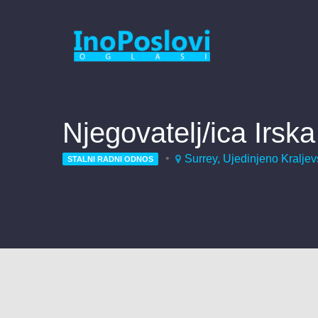
Njegovatelj/ica Irska
Surrey, Ujedinjeno Kraljev
STALNI RADNI ODNOS