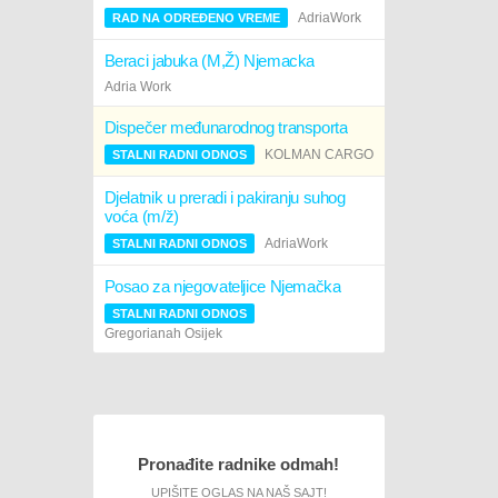
AdriaWork
RAD NA ODREĐENO VREME
Beraci jabuka (M,Ž) Njemacka
Adria Work
Dispečer međunarodnog transporta
KOLMAN CARGO
STALNI RADNI ODNOS
Djelatnik u preradi i pakiranju suhog
voća (m/ž)
AdriaWork
STALNI RADNI ODNOS
Posao za njegovateljice Njemačka
STALNI RADNI ODNOS
Gregorianah Osijek
Pronađite radnike odmah!
UPIŠITE OGLAS NA NAŠ SAJT!