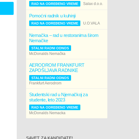
Salax d.o.o.
RAD NA ODREĐENO VREME
Pomoćni radnik u kuhinji
U.O.VALA
RAD NA ODREĐENO VREME
Nemačka – rad u restoranima širom
Nemačke
STALNI RADNI ODNOS
McDonalds Nemačka
AERODROM FRANKFURT
ZAPOŠLJAVA RADNIKE
STALNI RADNI ODNOS
Frankfurt Aerodrom
Studentski rad u Njemačkoj za
studente, leto 2023
RAD NA ODREĐENO VREME
McDonalds Nemacka
SAVET ZA KANDIDATE!