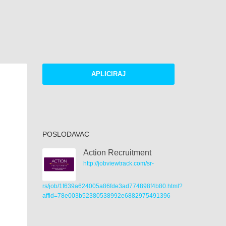
APLICIRAJ
POSLODAVAC
Action Recruitment
http://jobviewtrack.com/sr-
rs/job/1f639a624005a86fde3ad774898f4b80.html?
affid=78e003b52380538992e6882975491396