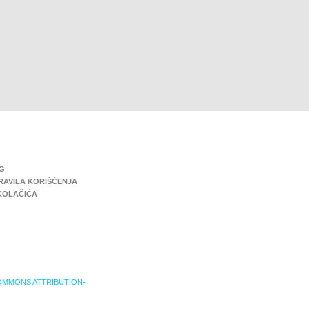
G
PRAVILA KORIŠĆENJA
KOLAČIĆA
OMMONS ATTRIBUTION-