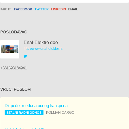
ARE IT:
FACEBOOK
TWITTER
LINKEDIN
EMAIL
POSLODAVAC
Enal-Elektro doo
http://www.enal-elektor.rs
Rok
za
+381693184941
prijavu
VRUĆI POSLOVI
Dispečer međunarodnog transporta
KOLMAN CARGO
STALNI RADNI ODNOS