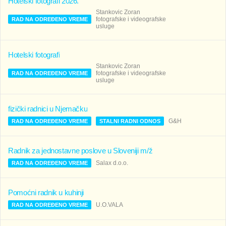
Hotelski fotografi 2026.
Stankovic Zoran
fotografske i videografske
RAD NA ODREĐENO VREME
usluge
Hotelski fotografi
Stankovic Zoran
fotografske i videografske
RAD NA ODREĐENO VREME
usluge
fizički radnici u Njemačku
G&H
RAD NA ODREĐENO VREME
STALNI RADNI ODNOS
Radnik za jednostavne poslove u Sloveniji m/ž
Salax d.o.o.
RAD NA ODREĐENO VREME
Pomoćni radnik u kuhinji
U.O.VALA
RAD NA ODREĐENO VREME