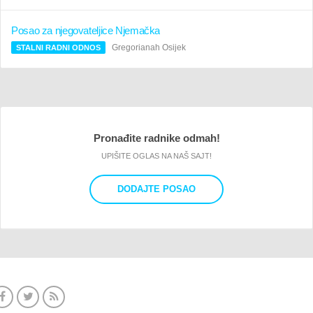
Posao za njegovateljice Njemačka
Gregorianah Osijek
STALNI RADNI ODNOS
Pronađite radnike odmah!
UPIŠITE OGLAS NA NAŠ SAJT!
DODAJTE POSAO