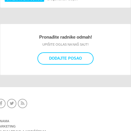
Pronađite radnike odmah!
UPIŠITE OGLAS NA NAŠ SAJT!
DODAJTE POSAO
 NAMA
ARKETING