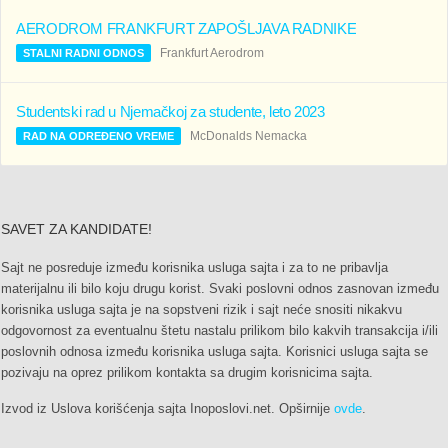
AERODROM FRANKFURT ZAPOŠLJAVA RADNIKE
Frankfurt Aerodrom
STALNI RADNI ODNOS
Studentski rad u Njemačkoj za studente, leto 2023
McDonalds Nemacka
RAD NA ODREĐENO VREME
SAVET ZA KANDIDATE!
Sajt ne posreduje između korisnika usluga sajta i za to ne pribavlja
materijalnu ili bilo koju drugu korist. Svaki poslovni odnos zasnovan između
korisnika usluga sajta je na sopstveni rizik i sajt neće snositi nikakvu
odgovornost za eventualnu štetu nastalu prilikom bilo kakvih transakcija i/ili
poslovnih odnosa između korisnika usluga sajta. Korisnici usluga sajta se
pozivaju na oprez prilikom kontakta sa drugim korisnicima sajta.
Izvod iz Uslova korišćenja sajta Inoposlovi.net. Opširnije
ovde
.