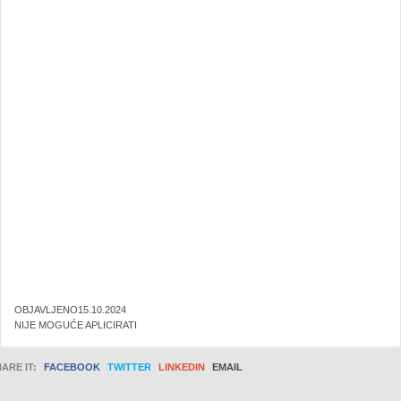
OBJAVLJENO15.10.2024
NIJE MOGUĆE APLICIRATI
ARE IT:
FACEBOOK
TWITTER
LINKEDIN
EMAIL