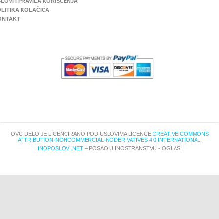
LOVI I PRAVILA KORIŠĆENJA
OLITIKA KOLAČIĆA
ONTAKT
OVO DELO JE LICENCIRANO POD USLOVIMA LICENCE
CREATIVE COMMONS
ATTRIBUTION-NONCOMMERCIAL-NODERIVATIVES 4.0 INTERNATIONAL.
INOPOSLOVI.NET
– POSAO U INOSTRANSTVU - OGLASI