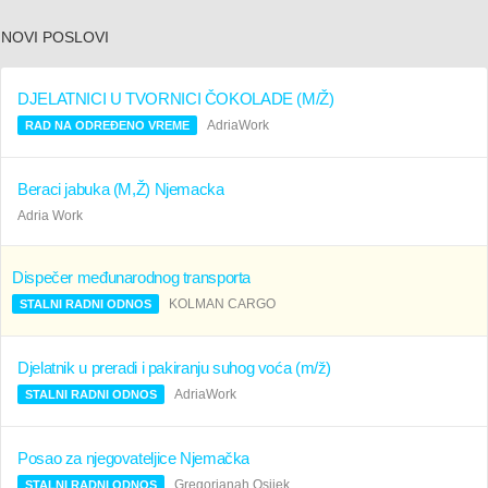
NOVI POSLOVI
DJELATNICI U TVORNICI ČOKOLADE (M/Ž)
AdriaWork
RAD NA ODREĐENO VREME
Beraci jabuka (M,Ž) Njemacka
Adria Work
Dispečer međunarodnog transporta
KOLMAN CARGO
STALNI RADNI ODNOS
Djelatnik u preradi i pakiranju suhog voća (m/ž)
AdriaWork
STALNI RADNI ODNOS
Posao za njegovateljice Njemačka
Gregorianah Osijek
STALNI RADNI ODNOS