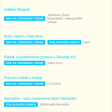
Hotelski fotografi
Stankovic Zoran
fotografske i videografske
RAD NA ODREĐENO VREME
usluge
fizički radnici u Njemačku
G&H
RAD NA ODREĐENO VREME
STALNI RADNI ODNOS
Radnik za jednostavne poslove u Sloveniji m/ž
Salax d.o.o.
RAD NA ODREĐENO VREME
Pomoćni radnik u kuhinji
U.O.VALA
RAD NA ODREĐENO VREME
Nemačka – rad u restoranima širom Nemačke
McDonalds Nemačka
STALNI RADNI ODNOS