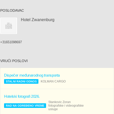
POSLODAVAC
Hotel Zwanenburg
+31651098697
VRUĆI POSLOVI
Dispečer međunarodnog transporta
KOLMAN CARGO
STALNI RADNI ODNOS
Hotelski fotografi 2026.
Stankovic Zoran
fotografske i videografske
RAD NA ODREĐENO VREME
usluge