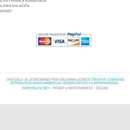
LOVI I PRAVILA KORIŠĆENJA
OLITIKA KOLAČIĆA
ONTAKT
OVO DELO JE LICENCIRANO POD USLOVIMA LICENCE
CREATIVE COMMONS
ATTRIBUTION-NONCOMMERCIAL-NODERIVATIVES 4.0 INTERNATIONAL.
INOPOSLOVI.NET
– POSAO U INOSTRANSTVU - OGLASI