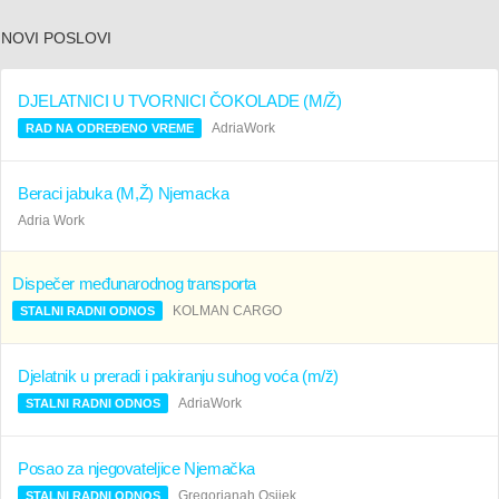
NOVI POSLOVI
DJELATNICI U TVORNICI ČOKOLADE (M/Ž)
AdriaWork
RAD NA ODREĐENO VREME
Beraci jabuka (M,Ž) Njemacka
Adria Work
Dispečer međunarodnog transporta
KOLMAN CARGO
STALNI RADNI ODNOS
Djelatnik u preradi i pakiranju suhog voća (m/ž)
AdriaWork
STALNI RADNI ODNOS
Posao za njegovateljice Njemačka
Gregorianah Osijek
STALNI RADNI ODNOS