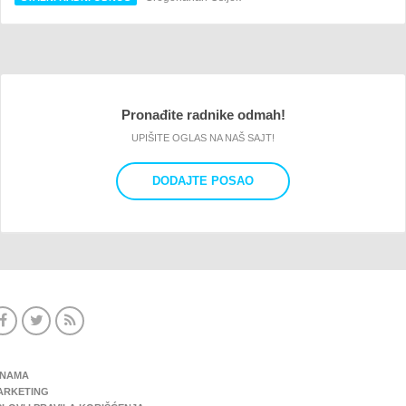
Pronađite radnike odmah!
UPIŠITE OGLAS NA NAŠ SAJT!
DODAJTE POSAO
 NAMA
ARKETING