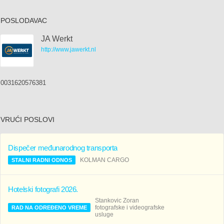
POSLODAVAC
JA Werkt
http://www.jawerkt.nl
0031620576381
VRUĆI POSLOVI
Dispečer međunarodnog transporta
KOLMAN CARGO
STALNI RADNI ODNOS
Hotelski fotografi 2026.
Stankovic Zoran
fotografske i videografske
RAD NA ODREĐENO VREME
usluge