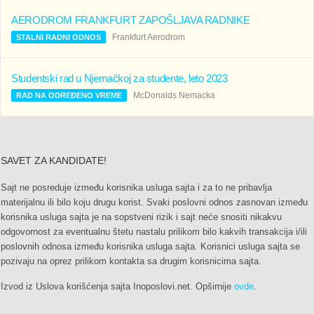
AERODROM FRANKFURT ZAPOŠLJAVA RADNIKE
Frankfurt Aerodrom
STALNI RADNI ODNOS
Studentski rad u Njemačkoj za studente, leto 2023
McDonalds Nemacka
RAD NA ODREĐENO VREME
SAVET ZA KANDIDATE!
Sajt ne posreduje između korisnika usluga sajta i za to ne pribavlja
materijalnu ili bilo koju drugu korist. Svaki poslovni odnos zasnovan između
korisnika usluga sajta je na sopstveni rizik i sajt neće snositi nikakvu
odgovornost za eventualnu štetu nastalu prilikom bilo kakvih transakcija i/ili
poslovnih odnosa između korisnika usluga sajta. Korisnici usluga sajta se
pozivaju na oprez prilikom kontakta sa drugim korisnicima sajta.
Izvod iz Uslova korišćenja sajta Inoposlovi.net. Opširnije
ovde
.