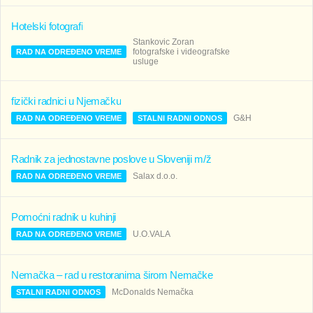
Hotelski fotografi
Stankovic Zoran
fotografske i videografske
RAD NA ODREĐENO VREME
usluge
fizički radnici u Njemačku
G&H
RAD NA ODREĐENO VREME
STALNI RADNI ODNOS
Radnik za jednostavne poslove u Sloveniji m/ž
Salax d.o.o.
RAD NA ODREĐENO VREME
Pomoćni radnik u kuhinji
U.O.VALA
RAD NA ODREĐENO VREME
Nemačka – rad u restoranima širom Nemačke
McDonalds Nemačka
STALNI RADNI ODNOS