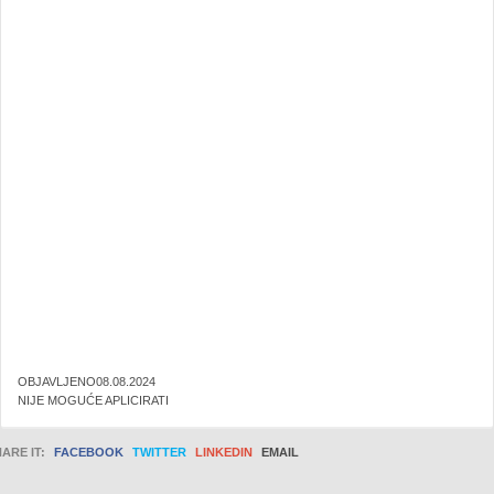
OBJAVLJENO08.08.2024
NIJE MOGUĆE APLICIRATI
ARE IT:
FACEBOOK
TWITTER
LINKEDIN
EMAIL