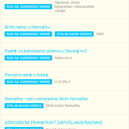
Stankovic Zoran
fotografske i videografske
RAD NA ODREĐENO VREME
usluge
fizički radnici u Njemačku
G&H
RAD NA ODREĐENO VREME
STALNI RADNI ODNOS
Radnik za jednostavne poslove u Sloveniji m/ž
Salax d.o.o.
RAD NA ODREĐENO VREME
Pomoćni radnik u kuhinji
U.O.VALA
RAD NA ODREĐENO VREME
Nemačka – rad u restoranima širom Nemačke
McDonalds Nemačka
STALNI RADNI ODNOS
AERODROM FRANKFURT ZAPOŠLJAVA RADNIKE