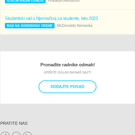
Frankfurt Aerodrom
STALNI RADNI ODNOS
Studentski rad u Njemačkoj za studente, leto 2023
McDonalds Nemacka
RAD NA ODREĐENO VREME
Pronađite radnike odmah!
UPIŠITE OGLAS NA NAŠ SAJT!
DODAJTE POSAO
PRATITE NAS