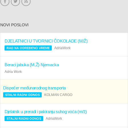
NOVI POSLOVI
DJELATNICI U TVORNICI ČOKOLADE (M/Ž)
AdriaWork
RAD NA ODREĐENO VREME
Beraci jabuka (M,Ž) Njemacka
Adria Work
Dispečer međunarodnog transporta
KOLMAN CARGO
STALNI RADNI ODNOS
Djelatnik u preradi i pakiranju suhog voća (m/ž)
AdriaWork
STALNI RADNI ODNOS