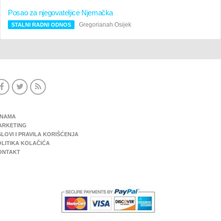
Posao za njegovateljice Njemačka
Gregorianah Osijek
STALNI RADNI ODNOS
 NAMA
ARKETING
LOVI I PRAVILA KORIŠĆENJA
OLITIKA KOLAČIĆA
ONTAKT