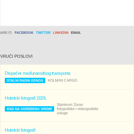
ARE IT:
FACEBOOK
TWITTER
LINKEDIN
EMAIL
VRUĆI POSLOVI
Dispečer međunarodnog transporta
KOLMAN CARGO
STALNI RADNI ODNOS
Hotelski fotografi 2026.
Stankovic Zoran
fotografske i videografske
RAD NA ODREĐENO VREME
usluge
Hotelski fotografi